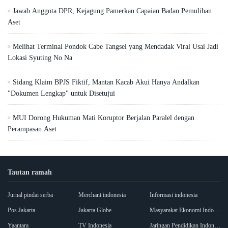
Jawab Anggota DPR, Kejagung Pamerkan Capaian Badan Pemulihan
Aset
Melihat Terminal Pondok Cabe Tangsel yang Mendadak Viral Usai Jadi
Lokasi Syuting No Na
Sidang Klaim BPJS Fiktif, Mantan Kacab Akui Hanya Andalkan
"Dokumen Lengkap" untuk Disetujui
MUI Dorong Hukuman Mati Koruptor Berjalan Paralel dengan
Perampasan Aset
Tautan ramah
Jurnal pindai serba
Merchant indonesia
Informasi indonesia
Pos Jakarta
Jakarta Globe
Masyarakat Ekonomi Indonesia
Yaantara
TV Indonesia
Jaringan Pendidikan Indonesia