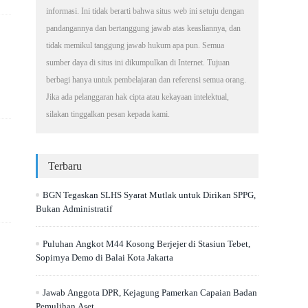
informasi. Ini tidak berarti bahwa situs web ini setuju dengan
pandangannya dan bertanggung jawab atas keasliannya, dan
tidak memikul tanggung jawab hukum apa pun. Semua
sumber daya di situs ini dikumpulkan di Internet. Tujuan
berbagi hanya untuk pembelajaran dan referensi semua orang.
Jika ada pelanggaran hak cipta atau kekayaan intelektual,
silakan tinggalkan pesan kepada kami.
Terbaru
BGN Tegaskan SLHS Syarat Mutlak untuk Dirikan SPPG,
Bukan Administratif
Puluhan Angkot M44 Kosong Berjejer di Stasiun Tebet,
Sopirnya Demo di Balai Kota Jakarta
Jawab Anggota DPR, Kejagung Pamerkan Capaian Badan
Pemulihan Aset