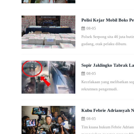
Polisi Kejar Mobil Boks 
08-05
Jaktim
Polsek Serpong sita 46 juta buti
gudang, otak pelaku diburu.
Sopir Jaklingko Tabrak L
08-05
Masalah Integritas
Kecelakaan yang melibatkan sopi
rekrutmen pengemudi.
Kubu Febrie Adriansyah N
08-05
Tim kuasa hukum Febrie Adrians