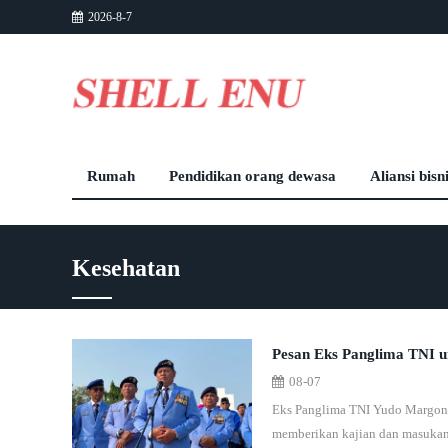
2026-8-7
Rumah
Pendidikan orang dewasa
Aliansi bisn
Kesehatan
Pesan Eks Panglima TNI u
08-07
Eks Panglima TNI Yudo Margono
memberikan kajian dan masukan