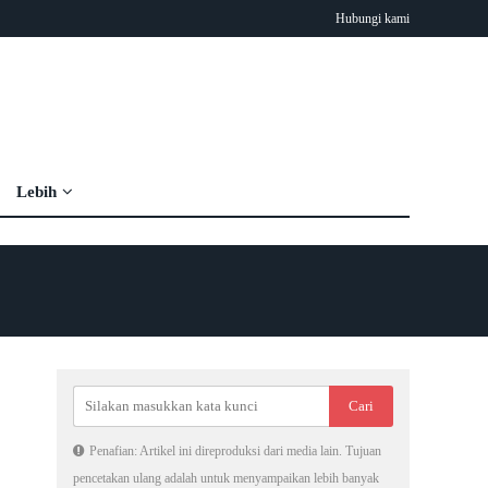
Hubungi kami
Lebih
Penafian: Artikel ini direproduksi dari media lain. Tujuan
pencetakan ulang adalah untuk menyampaikan lebih banyak