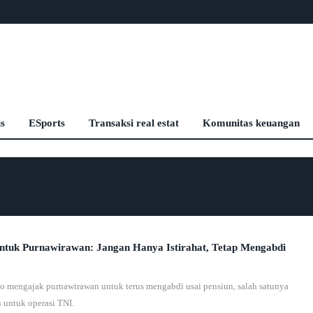
is
ESports
Transaksi real estat
Komunitas keuangan
ntuk Purnawirawan: Jangan Hanya Istirahat, Tetap Mengabdi
 mengajak purnawirawan untuk terus mengabdi usai pensiun, salah satunya
 untuk operasi TNI.