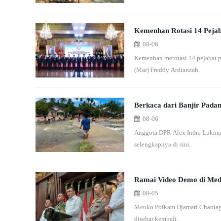
Kemenhan Rotasi 14 Pejaba
08-06
Kemenhan merotasi 14 pejabat pi
(Mar) Freddy Ardianzah.
Berkaca dari Banjir Pada
08-06
Anggota DPR Alex Indra Lukman
selengkapnya di sini.
Ramai Video Demo di Medi
08-05
Menko Polkam Djamari Chaniago 
disebar kembali.