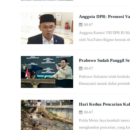
Anggota DPR: Promosi Vap
08-07
Anggota Komisi VIII DPR RI Ma
oleh YouTuber Bigmo bentuk eks
Prabowo Sudah Panggil Se
08-07
Prabowo Subianto telah berdisk
Damayanti masuk daftar pertim
Hari Kedua Pencarian Kak
08-07
Sampah
Polda Metro Jaya kembali mencar
menghambat pencarian, yang kin