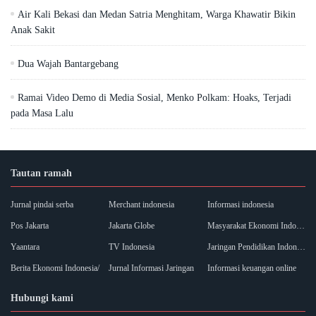
Air Kali Bekasi dan Medan Satria Menghitam, Warga Khawatir Bikin
Anak Sakit
Dua Wajah Bantargebang
Ramai Video Demo di Media Sosial, Menko Polkam: Hoaks, Terjadi
pada Masa Lalu
Tautan ramah
Jurnal pindai serba
Merchant indonesia
Informasi indonesia
Pos Jakarta
Jakarta Globe
Masyarakat Ekonomi Indonesia
Yaantara
TV Indonesia
Jaringan Pendidikan Indonesia
Berita Ekonomi Indonesia/
Jurnal Informasi Jaringan
Informasi keuangan online
Hubungi kami