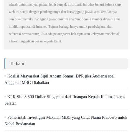
adalah untuk menyampaikan lebih banyak informasi. Ini tidak berarti bahwa situs
web ini setuju dengan pandangannya dan bertanggung jawab atas keasliannya,
dan tidak memikul tanggung jawab hukum apa pun. Semua sumber daya di situs
ini dikumpulkan di Internet. Tujuan berbagi hanya untuk pembelajaran dan
referensi semua orang. Jika ada pelanggaran hak cipta atau kekayaan intelektual,
silakan tinggalkan pesan kepada kami.
Terbaru
Koalisi Masyarakat Sipil Ancam Somasi DPR jika Audiensi soal
Anggaran MBG Diabaikan
KPK Sita 8.500 Dollar Singapura dari Ruangan Kepala Kanim Jakarta
Selatan
Pemerintah Investigasi Makalah MBG yang Catut Nama Prabowo untuk
Nobel Perdamaian