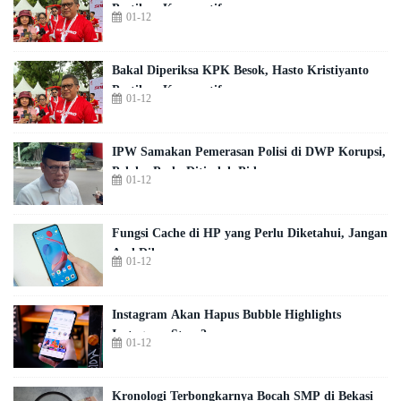
Pastikan Kooperatif
01-12
Bakal Diperiksa KPK Besok, Hasto Kristiyanto
Pastikan Kooperatif
01-12
IPW Samakan Pemerasan Polisi di DWP Korupsi,
Pelaku Perlu Ditindak Pidana
01-12
Fungsi Cache di HP yang Perlu Diketahui, Jangan
Asal Dihapus
01-12
Instagram Akan Hapus Bubble Highlights
Instagram Story?
01-12
Kronologi Terbongkarnya Bocah SMP di Bekasi