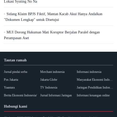
Lokasi Syuting No Na
Sidang Klaim BPJS Fiktif, Mantan Kacab Akui Hanya Andalkan
"Dokumen Lengkap" untuk Disetujui
MUI Dorong Hukuman Mati Koruptor Berjalan Paralel dengan
Perampasan Aset
Tautan ramah
Jurnal pindai serba
Merchant indonesia
Informasi indonesia
Pos Jakarta
Jakarta Globe
Masyarakat Ekonomi Indonesia
Yaantara
TV Indonesia
Jaringan Pendidikan Indonesia
Berita Ekonomi Indonesia/
Jurnal Informasi Jaringan
Informasi keuangan online
Hubungi kami