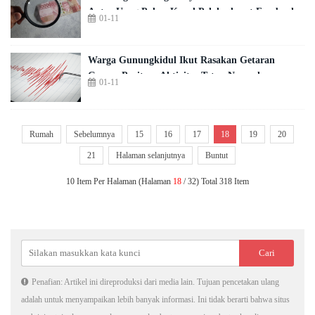
Antar Uang Palsu, Kenal Pelaku lewat Facebook
01-11
Warga Gunungkidul Ikut Rasakan Getaran
Gempa Pacitan, Aktivitas Tetap Normal
01-11
Rumah
Sebelumnya
15
16
17
18
19
20
21
Halaman selanjutnya
Buntut
10 Item Per Halaman (Halaman
18
/ 32) Total 318 Item
Penafian: Artikel ini direproduksi dari media lain. Tujuan pencetakan ulang
adalah untuk menyampaikan lebih banyak informasi. Ini tidak berarti bahwa situs