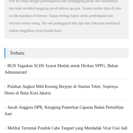
web ini setuju dengan pandangannya dan bertanggung jawab atas keasliannya,
dan tidak memikul tanggung jawab hukum apa pun. Semua sumber daya di situs
ini dikumpulkan di Internet. Tujuan berbagi hanya untuk pembelajaran dan
referensi semua orang. Jika ada pelanggaran hak cipta atau kekayaan intelektual,
silakan tinggalkan pesan kepada kami.
Terbaru
BGN Tegaskan SLHS Syarat Mutlak untuk Dirikan SPPG, Bukan
Administratif
Puluhan Angkot M44 Kosong Berjejer di Stasiun Tebet, Sopirnya
Demo di Balai Kota Jakarta
Jawab Anggota DPR, Kejagung Pamerkan Capaian Badan Pemulihan
Aset
Melihat Terminal Pondok Cabe Tangsel yang Mendadak Viral Usai Jadi