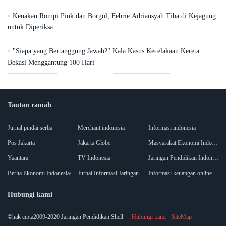
Kenakan Rompi Pink dan Borgol, Febrie Adriansyah Tiba di Kejagung
untuk Diperiksa
"Siapa yang Bertanggung Jawab?" Kala Kasus Kecelakaan Kereta
Bekasi Menggantung 100 Hari
Tautan ramah
Jurnal pindai serba
Merchant indonesia
Informasi indonesia
Pos Jakarta
Jakarta Globe
Masyarakat Ekonomi Indonesia
Yaantara
TV Indonesia
Jaringan Pendidikan Indonesia
Berita Ekonomi Indonesia/
Jurnal Informasi Jaringan
Informasi keuangan online
Hubungi kami
©hak cipta2009-2020 Jaringan Pendidikan Shell
Hubungi kami
SiteMap