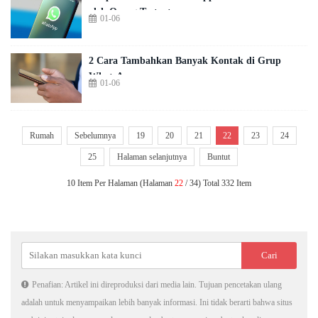
oleh Orang Tertentu
01-06
2 Cara Tambahkan Banyak Kontak di Grup
WhatsApp
01-06
Rumah
Sebelumnya
19
20
21
22
23
24
25
Halaman selanjutnya
Buntut
10 Item Per Halaman (Halaman
22
/ 34) Total 332 Item
Penafian: Artikel ini direproduksi dari media lain. Tujuan pencetakan ulang
adalah untuk menyampaikan lebih banyak informasi. Ini tidak berarti bahwa situs