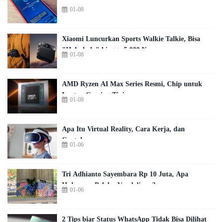
01-08
Xiaomi Luncurkan Sports Walkie Talkie, Bisa
"Halo-halo" hingga 5.000 Km
01-08
AMD Ryzen AI Max Series Resmi, Chip untuk
Laptop Gaming Tipis
01-08
Apa Itu Virtual Reality, Cara Kerja, dan
Contohnya
01-06
Tri Adhianto Sayembara Rp 10 Juta, Apa
Hukuman Pelaku Vandalisme?
01-06
2 Tips biar Status WhatsApp Tidak Bisa Dilihat