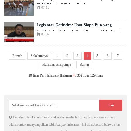
Field Divonis 2 Tahun Penjara
07-10
Legislator Gerindra: Usut Siapa Pun yang
Terlibat dan Nikmati Hasil Korupsi Batu Bara!
07-09
Rumah
Sebelumnya
1
2
3
4
5
6
7
Halaman selanjutnya
Buntut
10 Item Per Halaman (Halaman
4
/ 33) Total 329 Item
Penafian: Artikel ini direproduksi dari media lain. Tujuan pencetakan ulang
adalah untuk menyampaikan lebih banyak informasi. Ini tidak berarti bahwa situs