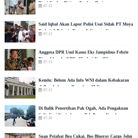
Pigai Curhat Dirinya Korban Rasis
07-15
Said Iqbal Akan Lapor Polisi Usai Sidak PT Moya
Terkait 3 Pekerja Tewas di Gorong-Gorong
07-13
Anggota DPR Usul Kasus Eks Jampidsus Febrie
Diserahkan ke KPK, Hindari Konflik
07-13
Kepentingan
Kemlu: Belum Ada Info WNI dalam Kebakaran
di Bangkok yang Tewaskan 27 Orang
07-13
Di Balik Penertiban Pak Ogah, Ada Pengakuan
Sulit Cari Kerja karena Tak Punya Ijazah
07-10
Suap Pejabat Bea Cukai, Bos Blueray Cargo John