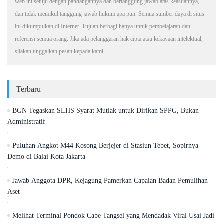
web ini setuju dengan pandangannya dan bertanggung jawab atas keasliannya,
dan tidak memikul tanggung jawab hukum apa pun. Semua sumber daya di situs
ini dikumpulkan di Internet. Tujuan berbagi hanya untuk pembelajaran dan
referensi semua orang. Jika ada pelanggaran hak cipta atau kekayaan intelektual,
silakan tinggalkan pesan kepada kami.
Terbaru
BGN Tegaskan SLHS Syarat Mutlak untuk Dirikan SPPG, Bukan
Administratif
Puluhan Angkot M44 Kosong Berjejer di Stasiun Tebet, Sopirnya
Demo di Balai Kota Jakarta
Jawab Anggota DPR, Kejagung Pamerkan Capaian Badan Pemulihan
Aset
Melihat Terminal Pondok Cabe Tangsel yang Mendadak Viral Usai Jadi