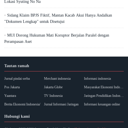
Lokasi Syuting No Na
Sidang Klaim BPJS Fiktif, Mantan Kacab Akui Hanya Andalkan
"Dokumen Lengkap" untuk Disetujui
MUI Dorong Hukuman Mati Koruptor Berjalan Paralel dengan
Perampasan Aset
Tautan ramah
Jurnal pindai serba
Merchant indonesia
Informasi indonesia
Pos Jakarta
Jakarta Globe
Masyarakat Ekonomi Indonesia
Yaantara
TV Indonesia
Jaringan Pendidikan Indonesia
Berita Ekonomi Indonesia/
Jurnal Informasi Jaringan
Informasi keuangan online
Hubungi kami